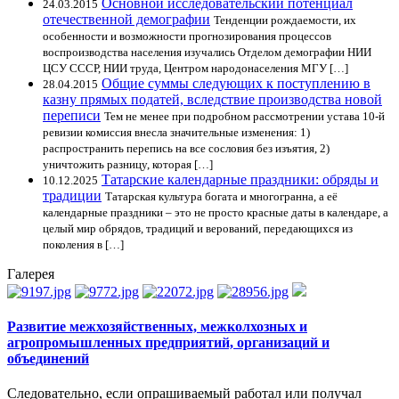
Основной исследовательский потенциал
24.03.2015
отечественной демографии
Тенденции рождаемости, их
особенности и возможности прогнозирования процессов
воспроизводства населения изучались Отделом демографии НИИ
ЦСУ СССР, НИИ труда, Центром народонаселения МГУ […]
Общие суммы следующих к поступлению в
28.04.2015
казну прямых податей, вследствие производства новой
переписи
Тем не менее при подробном рассмотрении устава 10-й
ревизии комиссия внесла значительные изменения: 1)
распространить перепись на все сословия без изъятия, 2)
уничтожить разницу, которая […]
Татарские календарные праздники: обряды и
10.12.2025
традиции
Татарская культура богата и многогранна, а её
календарные праздники – это не просто красные даты в календаре, а
целый мир обрядов, традиций и верований, передающихся из
поколения в […]
Галерея
Развитие межхозяйственных, межколхозных и
агропромышленных предприятий, организаций и
объединений
Следовательно, если опрашиваемый работал или получал