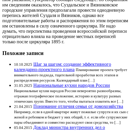
им сведениям оказалось, что Суздальское и Вязниковское
городские управления предполагали провести однодневную
перепись жителей Суздаля и Вязников, однако все
подготовительные работы и распоряжения по этим переписям
им остановлены в силу означенного циркуляра. Не надо
думать, что перспектива проведения всероссийской переписи
отрицательно влияла на проведение местных переписей
только после циркуляра 1895 г.
Похожие записи
Шаг за шагом: создание эффективного
10.10.2025
календарно-проектного плана
Планирование проекта требует
внимательного подхода, тщательной проработки всех этапов и
распределения ресурсов. Календарный план […]
Национальные кухни народов России
31.05.2025
Национальные кухни народов России невероятно разнообразны,
отражая географическое положение, историю и культуру разных
этнических групп. Вместо того, чтобы пытаться охватить все […]
Понимание отличия семьи от домохозяйства
21.04.2015
Например, если в одной квартире живут пожилые супруги и их сын с
женой и ребенком и бюджет у них общий, т. е. если обе супружеские
пары объединяют и совместно расходуют свои средства, то […]
Доклад министра внутренних дел о
05.04.2015