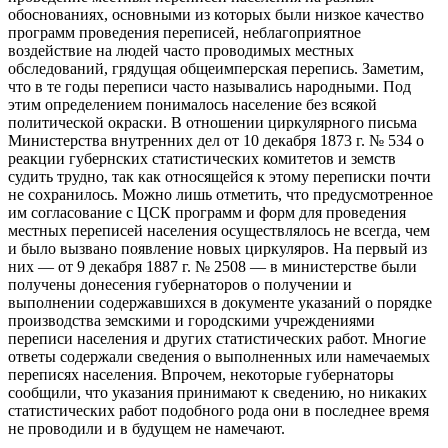
обоснованиях, основными из которых были низкое качество
программ проведения переписей, неблагоприятное
воздействие на людей часто проводимых местных
обследований, грядущая общеимперская перепись. Заметим,
что в те годы переписи часто назывались народными. Под
этим определением понималось население без всякой
политической окраски. В отношении циркулярного письма
Министерства внутренних дел от 10 декабря 1873 г. № 534 о
реакции губернских статистических комитетов и земств
судить трудно, так как относящейся к этому переписки почти
не сохранилось. Можно лишь отметить, что предусмотренное
им согласование с ЦСК программ и форм для проведения
местных переписей населения осуществлялось не всегда, чем
и было вызвано появление новых циркуляров. На первый из
них — от 9 декабря 1887 г. № 2508 — в министерстве были
получены донесения губернаторов о получении и
выполнении содержавшихся в документе указаний о порядке
производства земскими и городскими учреждениями
переписи населения и других статистических работ. Многие
ответы содержали сведения о выполненных или намечаемых
переписях населения. Впрочем, некоторые губернаторы
сообщили, что указания принимают к сведению, но никаких
статистических работ подобного рода они в последнее время
не проводили и в будущем не намечают.