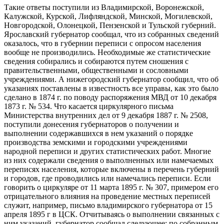
Такие ответы поступили из Владимирской, Воронежской,
Калужской, Курской, Лифляндской, Минской, Могилевской,
Новгородской, Олонецкой, Пензенской и Тульской губерний.
Ярославский губернатор сообщал, что из собранных сведений
оказалось, что в губернии переписи с опросом населения
вообще не производились. Необходимые же статистические
сведения собирались и собираются путем сношения с
правительственными, общественными и сословными
учреждениями. А нижегородский губернатор сообщил, что об
указаниях поставлены в известность все управы, как это было
сделано в 1874 г. по поводу распоряжения МВД от 10 декабря
1873 г. № 534. Что касается циркулярного письма
Министерства внутренних дел от 9 декабря 1887 г. № 2508,
поступили донесения губернаторов о получении и
выполнении содержавшихся в нем указаний о порядке
производства земскими и городскими учреждениями
народной переписи и других статистических работ. Многие
из них содержали сведения о выполненных или намечаемых
переписях населения, которые включены в перечень губерний
и городов, где проводились или намечались переписи. Если
говорить о циркуляре от 11 марта 1895 г. № 307, примером его
отрицательного влияния на проведение местных переписей
служит, например, письмо владимирского губернатора от 15
апреля 1895 г в ЦСК. Отчитываясь о выполнении связанных с
ним указаний, губернатор сообщал следующее: по собранным