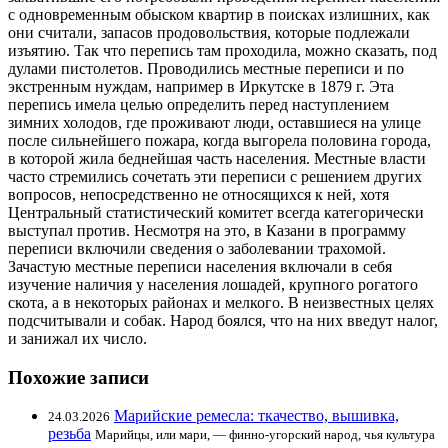
с одновременным обыском квартир в поисках излишних, как
они считали, запасов продовольствия, которые подлежали
изъятию. Так что перепись там проходила, можно сказать, под
дулами пистолетов. Проводились местные переписи и по
экстренным нуждам, например в Иркутске в 1879 г. Эта
перепись имела целью определить перед наступлением
зимних холодов, где проживают люди, оставшиеся на улице
после сильнейшего пожара, когда выгорела половина города,
в которой жила беднейшая часть населения. Местные власти
часто стремились сочетать эти переписи с решением других
вопросов, непосредственно не относящихся к ней, хотя
Центральный статистический комитет всегда категорически
выступал против. Несмотря на это, в Казани в программу
переписи включили сведения о заболевании трахомой.
Зачастую местные переписи населения включали в себя
изучение наличия у населения лошадей, крупного рогатого
скота, а в некоторых районах и мелкого. В неизвестных целях
подсчитывали и собак. Народ боялся, что на них введут налог,
и занижал их число.
Похожие записи
Марийские ремесла: ткачество, вышивка,
24.03.2026
резьба
Марийцы, или мари, — финно-угорский народ, чья культура