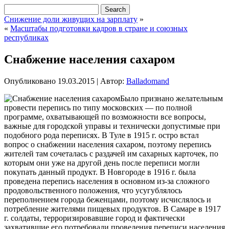
Снижение доли живущих на зарплату
»
«
Масштабы подготовки кадров в стране и союзных
республиках
Снабжение населения сахаром
Опубликовано
19.03.2015
|
Автор:
Balladomand
Было признано желательным
провести перепись по типу московских — по полной
программе, охватывающей по возможности все вопросы,
важные для городской управы и технически допустимые при
подобного рода переписях. В Туле в 1915 г. остро встал
вопрос о снабжении населения сахаром, поэтому перепись
жителей там сочеталась с раздачей им сахарных карточек, по
которым они уже на другой день после
переписи могли
покупать данный продукт. В Новгороде в 1916 г. была
проведена перепись населения в основном из-за сложного
продовольственного положения, что усугублялось
переполнением города беженцами, поэтому исчислялось и
потребление жителями пищевых продуктов. В Самаре в 1917
г. солдаты, терроризировавшие город и фактически
захватившие его потребовали проведения переписи населения