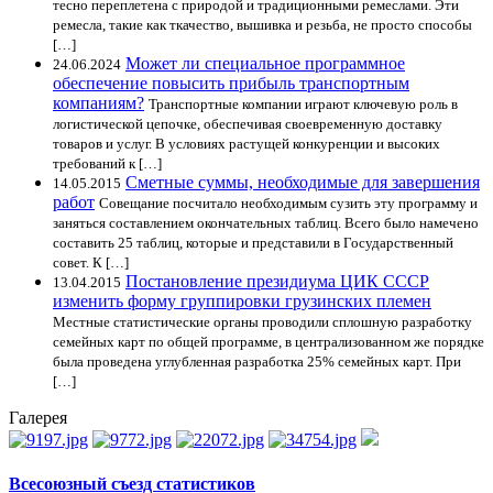
тесно переплетена с природой и традиционными ремеслами. Эти
ремесла, такие как ткачество, вышивка и резьба, не просто способы
[…]
Может ли специальное программное
24.06.2024
обеспечение повысить прибыль транспортным
компаниям?
Транспортные компании играют ключевую роль в
логистической цепочке, обеспечивая своевременную доставку
товаров и услуг. В условиях растущей конкуренции и высоких
требований к […]
Сметные суммы, необходимые для завершения
14.05.2015
работ
Совещание посчитало необходимым сузить эту программу и
заняться составлением окончательных таблиц. Всего было намечено
составить 25 таблиц, которые и представили в Государственный
совет. К […]
Постановление президиума ЦИК СССР
13.04.2015
изменить форму группировки грузинских племен
Местные статистические органы проводили сплошную разработку
семейных карт по общей программе, в централизованном же порядке
была проведена углубленная разработка 25% семейных карт. При
[…]
Галерея
Всесоюзный съезд статистиков