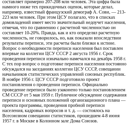
составляет примерно 207-208 млн человек. Эта цифра была
намного ниже тех прикидочных оценок, которые делал,
например, известный французский демограф А. Сови, — 213-
223 млн человек. При этом ЦСУ полагало, что в списках
домовладений имеет место значительный недоучет населения,
отмечая, что по сравнению с расчетной численностью он
составляет 10-20%. Правда, как и кто определял расчетную
численность, не говорилось, но, как показали впоследствии
результаты переписи, эти расчеты были близки к истине.
Вопрос о необходимости переписи населения был поставлен
впервые на коллегии ЦСУ СССР 2 августа 1956 г. Срок
проведения переписи изначально намечался на декабрь 1958 г.
С тех пор вопрос о подготовке переписи населения постоянно
обсуждался на заседаниях коллегии ЦСУ СССР, совещании
начальников статистических управлений союзных республик.
В ноябре 1956 г. ЦСУ СССР подготовило проект
постановления о проведении переписи. Официально
проведение переписи было узаконено только постановлением
СМ СССР от 5 мая 1959 г. Публичное обсуждение содержания
переписи и основных положений организационного плана —
проекта программы, проведения пробной переписи
населения, кадровых вопросов и т. д. — состоялось на
Всесоюзном совещании статистиков, прошедшем 4-8 июня
1957 г. в Москве в Колонном зале Дома Союзов.