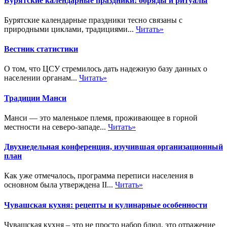
Бурятские календарные праздники: обряды и ритуалы
Бурятские календарные праздники тесно связаны с
природными циклами, традициями...
Читать»
Вестник статистики
О том, что ЦСУ стремилось дать надежную базу данных о
населении органам...
Читать»
Традиции Манси
Манси — это маленькое племя, проживающее в горной
местности на северо-западе...
Читать»
Двухнедельная конференция, изучившая организационный
план
Как уже отмечалось, программа переписи населения в
основном была утверждена II...
Читать»
Чувашская кухня: рецепты и кулинарные особенности
Чувашская кухня – это не просто набор блюд, это отражение