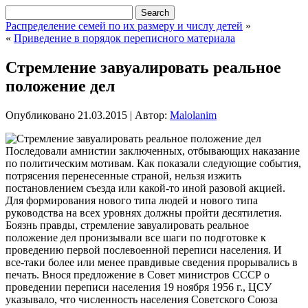
Распределение семей по их размеру и числу детей
»
«
Приведение в порядок переписного материала
Стремление завуалировать реальное
положение дел
Опубликовано
21.03.2015
|
Автор:
Malolanim
Последовали амнистии заключенных, отбывающих наказание
по политическим мотивам. Как показали следующие события,
потрясения перенесенные страной, нельзя изжить
постановлением съезда или какой-то иной разовой акцией.
Для формирования нового типа людей и нового типа
руководства на всех уровнях должны пройти десятилетия.
Боязнь правды, стремление завуалировать реальное
положение дел пронизывали
все шаги по подготовке к
проведению первой послевоенной переписи населения. И
все-таки более или менее правдивые сведения прорывались в
печать. Внося предложение в Совет министров СССР о
проведении переписи населения 19 ноября 1956 г., ЦСУ
указывало, что численность населения Советского Союза