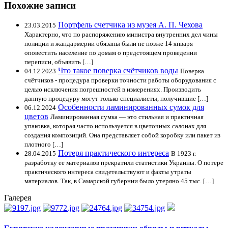
Похожие записи
Портфель счетчика из музея А. П. Чехова
23.03.2015
Характерно, что по распоряжению министра внутренних дел чины
полиции и жандармерии обязаны были не позже 14 января
оповестить население по домам о предстоящем проведении
переписи, объявить […]
Что такое поверка счётчиков воды
04.12.2023
Поверка
счётчиков - процедура проверки точности работы оборудования с
целью исключения погрешностей в измерениях. Производить
данную процедуру могут только специалисты, получившие […]
Особенности ламинированных сумок для
06.12.2024
цветов
Ламинированная сумка — это стильная и практичная
упаковка, которая часто используется в цветочных салонах для
создания композиций. Она представляет собой коробку или пакет из
плотного […]
Потеря практического интереса
28.04.2015
В 1923 г.
разработку ее материалов прекратили статистики Украины. О потере
практического интереса свидетельствуют и факты утраты
материалов. Так, в Самарской губернии было утеряно 45 тыс. […]
Галерея