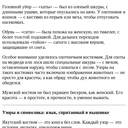
Головной убор — «хаты» — был из оленьей шкуры, с
длинными ушами, которые опускались на шею. У охотников и
воинов — с кистями из перьев или меха, чтобы отпугивать
насекомых.
Обувь — «сити» — была похожа на женскую, но тяжелее, с
более толстой подошвой. Для дальних переходов
использовали «тойон» — сапоги с высоким верхом,
защищавшие от снега.
Особое внимание уделялось охотничьим костюмам. Для охоты
на медведя или лося шили специальные шкуры — с мехом,
оставленным наружу, чтобы сливаться с лесом. Узоры на
таких костюмах часто включали изображения животных — не
просто для красоты, а как обряд: чтобы дух животного не
обиделся.
Мужской костюм не был украшен бисером, как женский. Его
красота — в простоте, в прочности, в умении выжить.
Узоры и символика: язык, спрятанный в вышивке
Якутский костюм — это книга без слов. Каждый узор — это
история, молитва, предупреждение.