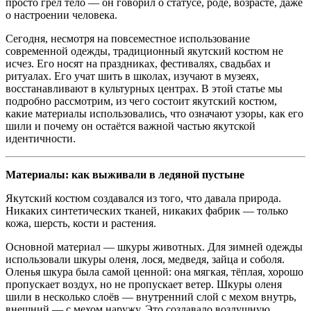
просто грел тело — он говорил о статусе, роде, возрасте, даже
о настроении человека.
Сегодня, несмотря на повсеместное использование
современной одежды, традиционный якутский костюм не
исчез. Его носят на праздниках, фестивалях, свадьбах и
ритуалах. Его учат шить в школах, изучают в музеях,
восстанавливают в культурных центрах. В этой статье мы
подробно рассмотрим, из чего состоит якутский костюм,
какие материалы использовались, что означают узоры, как его
шили и почему он остаётся важной частью якутской
идентичности.
Материалы: как выживали в ледяной пустыне
Якутский костюм создавался из того, что давала природа.
Никаких синтетических тканей, никаких фабрик — только
кожа, шерсть, кости и растения.
Основной материал — шкуры животных. Для зимней одежды
использовали шкуры оленя, лося, медведя, зайца и соболя.
Оленья шкура была самой ценной: она мягкая, тёплая, хорошо
пропускает воздух, но не пропускает ветер. Шкуры оленя
шили в несколько слоёв — внутренний слой с мехом внутрь,
внешний — с мехом наружу. Это создавало воздушную