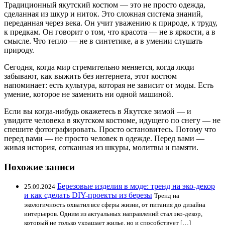
Традиционный якутский костюм — это не просто одежда,
сделанная из шкур и ниток. Это сложная система знаний,
переданная через века. Он учит уважению к природе, к труду,
к предкам. Он говорит о том, что красота — не в яркости, а в
смысле. Что тепло — не в синтетике, а в умении слушать
природу.
Сегодня, когда мир стремительно меняется, когда люди
забывают, как выжить без интернета, этот костюм
напоминает: есть культура, которая не зависит от моды. Есть
умение, которое не заменить ни одной машиной.
Если вы когда-нибудь окажетесь в Якутске зимой — и
увидите человека в якутском костюме, идущего по снегу — не
спешите фотографировать. Просто остановитесь. Потому что
перед вами — не просто человек в одежде. Перед вами —
живая история, сотканная из шкуры, молитвы и памяти.
Похожие записи
Березовые изделия в моде: тренд на эко-декор
25.09.2024
и как сделать DIY-проекты из березы
Тренд на
экологичность охватил все сферы жизни, от питания до дизайна
интерьеров. Одним из актуальных направлений стал эко-декор,
который не только украшает жилье, но и способствует […]