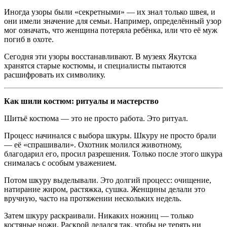
Иногда узоры были «секретными» — их знал только швея, и
они имели значение для семьи. Например, определённый узор
мог означать, что женщина потеряла ребёнка, или что её муж
погиб в охоте.
Сегодня эти узоры восстанавливают. В музеях Якутска
хранятся старые костюмы, и специалисты пытаются
расшифровать их символику.
Как шили костюм: ритуалы и мастерство
Шитьё костюма — это не просто работа. Это ритуал.
Процесс начинался с выбора шкуры. Шкуру не просто брали
— её «спрашивали». Охотник молился животному,
благодарил его, просил разрешения. Только после этого шкура
снималась с особым уважением.
Потом шкуру выделывали. Это долгий процесс: очищение,
натирание жиром, растяжка, сушка. Женщины делали это
вручную, часто на протяжении нескольких недель.
Затем шкуру раскраивали. Никаких ножниц — только
костяные ножи. Раскрой делался так, чтобы не терять ни