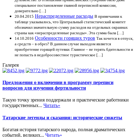
специальное постановление главной переписной комиссии,
доверительно […]
Нераспределенные расходы
20.04.2015
В примечании к
таблице указывалось, что Центральный статистический комитет
обозначил значительную сумму расходов на отдельных окраинах
страны как «нераспределенные расходы». Эта сумма была […]
Особенности горящих туров
14.10.2016
Так хочется в отпуск,
а средств – в обрез? В данном случае выходом является
приобретение горящей путевки. Главное – не терять бдительности и
не попасть в недобросовестное туристическое […]
Галерея
Предложения о включении в программу переписи
вопросов для изучения фертильности
Такую точку зрения поддержали и практические работники
государственных...
Читать»
Татарские легенды и сказания: исторические сюжеты
Богатая история татарского народа, полная драматических
событий, великих...
Читать»