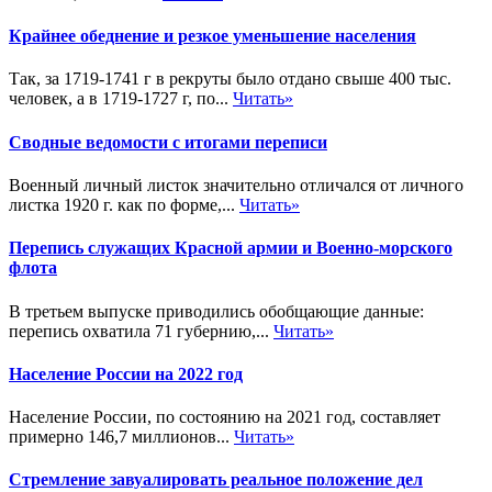
Крайнее обеднение и резкое уменьшение населения
Так, за 1719-1741 г в рекруты было отдано свыше 400 тыс.
человек, а в 1719-1727 г, по...
Читать»
Сводные ведомости с итогами переписи
Военный личный листок значительно отличался от личного
листка 1920 г. как по форме,...
Читать»
Перепись служащих Красной армии и Военно-морского
флота
В третьем выпуске приводились обобщающие данные:
перепись охватила 71 губернию,...
Читать»
Население России на 2022 год
Население России, по состоянию на 2021 год, составляет
примерно 146,7 миллионов...
Читать»
Стремление завуалировать реальное положение дел