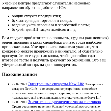
Учебные центры предлагают слушателям несколько
направления обучения работе в «1С»:
общий бухучёт предприятия;
бухгалтерия для торговли и склада;
ведение учёта персонала и заработной платы;
бухучёт для ИП, маркетплейсов и т. д.
Вам следует приблизительно понимать, куда вы (как новичок)
ориентированы и какая специфика для вас труда наиболее
привлекательна. Уже при поиске вакансии укажите, что
конкретно можете предложить нанимателю. И обязательно
прослушайте все курсы до конца, чтобы достойно сдать
итоговые тесты и получить документ об окончании. Это ваш
убедительный козырь на фоне конкурентов.
Похожие записи
Электронные сигареты New Life
22.09.2022
Электронная
сигарета New Life – это современное устройство, способное
полностью имитировать процесс курения, но при этом ни сам
человек, который курит, ни люди из его окружения не будут […]
Значительное увеличение числа счетчиков
07.03.2015
Среди участников переписи большой удельный вес составляло
духовенство. В отношении привислинских губерний было даже