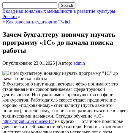
Вклад национальных меньшинств в развитие культуры
России
»
«
Как завоевать аудиторию Twitch
Зачем бухгалтеру-новичку изучать
программу «1С» до начала поиска
работы
Опубликовано
23.01.2025
|
Автор:
admin
В бухгалтерию идут люди, которые чётко понимают: это
стабильная и высокооплачиваемая сфера трудовой
деятельности. Но нужно иметь преимущества на фоне
конкурентов.
Работодатель скорее отдаст предпочтение
хорошо «подкованному» специалисту (пусть даже это
новичок), нежели тому, кто не готов развиваться и не владеет
техническими навыками. Сегодня обучение «1С»
https://mgutu.ru/courses/1c/
на курсах — отличное подспорье
для соискателей вакансии «бухгалтер». Если вы закончили
институт или колледж и прошло несколько лет с даты