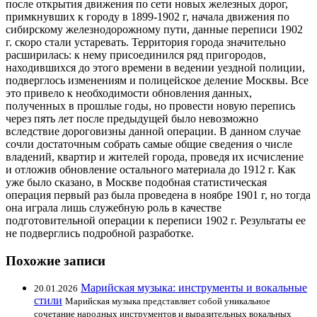
после открытия движения по сети новых железных дорог,
примкнувших к городу в 1899-1902 г, начала движения по
сибирскому железнодорожному пути, данные переписи 1902
г. скоро стали устаревать. Территория города значительно
расширилась: к нему присоединился ряд пригородов,
находившихся до этого времени в ведении уездной полиции,
подверглось изменениям и полицейское деление Москвы. Все
это привело к необходимости обновления данных,
полученных в прошлые годы, но провести новую перепись
через пять лет после предыдущей было невозможно
вследствие дороговизны данной операции. В данном случае
сочли достаточным собрать самые общие сведения о числе
владений, квартир и жителей города, проведя их исчисление
и отложив обновление остального материала до 1912 г. Как
уже было сказано, в Москве подобная статистическая
операция первый раз была проведена в ноябре 1901 г, но тогда
она играла лишь служебную роль в качестве
подготовительной операции к переписи 1902 г. Результаты ее
не подверглись подробной разработке.
Похожие записи
Марийская музыка: инструменты и вокальные
20.01.2026
стили
Марийская музыка представляет собой уникальное
сочетание народных инструментов и выразительных вокальных