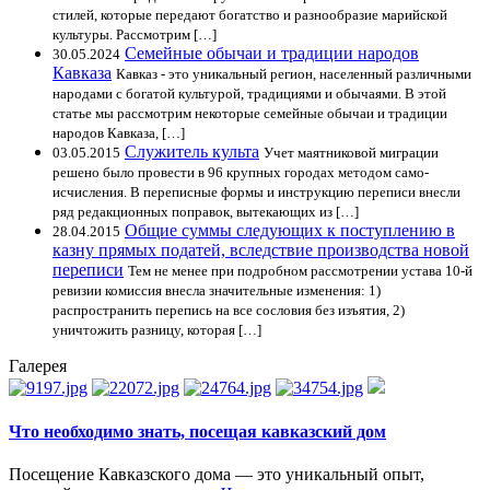
стилей, которые передают богатство и разнообразие марийской
культуры. Рассмотрим […]
Семейные обычаи и традиции народов
30.05.2024
Кавказа
Кавказ - это уникальный регион, населенный различными
народами с богатой культурой, традициями и обычаями. В этой
статье мы рассмотрим некоторые семейные обычаи и традиции
народов Кавказа, […]
Служитель культа
03.05.2015
Учет маятниковой миграции
решено было провести в 96 крупных городах методом само-
исчисления. В переписные формы и инструкцию переписи внесли
ряд редакционных поправок, вытекающих из […]
Общие суммы следующих к поступлению в
28.04.2015
казну прямых податей, вследствие производства новой
переписи
Тем не менее при подробном рассмотрении устава 10-й
ревизии комиссия внесла значительные изменения: 1)
распространить перепись на все сословия без изъятия, 2)
уничтожить разницу, которая […]
Галерея
Что необходимо знать, посещая кавказский дом
Посещение Кавказского дома — это уникальный опыт,