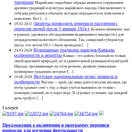
традиции
Марийские свадебные обряды являются отражением
древних традиций и культуры марийского народа. Они включают в
себя ряд ритуалов и обычаев, которые передаются из поколения в
поколение. Вот […]
Запреты проводить переписи населения с
19.02.2015
опросом людей после 1 января 1914 г
Большое внимание, как
и раньше, уделялось обследованиям недвижимого имуществ а для
упорядочения налогового обложения. Так, самарский губернатор
писал, что летом 1911 г. была проведена […]
Кулинарные традиции народов Кавказа:
24.03.2024
особенности и рецепты
Кавказ - это район, богатый не только
своей красивой природой, но и удивительной кулинарной культурой.
Народы, проживающие на этом регионе, развили уникальные
кулинарные традиции, которые […]
Якутские национальные игры: правила и
16.06.2026
особенности
Якутия — край, где зима длится восемь месяцев, где
ветер срывает снег с гор, а люди учатся выживать не только с
помощью умений, но и через игру. В суровых условиях, где каждый
день требует […]
Галерея
Предложения о включении в программу переписи
вопросов для изучения фертильности