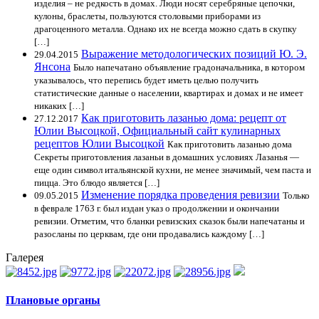
изделия – не редкость в домах. Люди носят серебряные цепочки,
кулоны, браслеты, пользуются столовыми приборами из
драгоценного металла. Однако их не всегда можно сдать в скупку
[…]
Выражение методологических позиций Ю. Э.
29.04.2015
Янсона
Было напечатано объявление градоначальника, в котором
указывалось, что перепись будет иметь целью получить
статистические данные о населении, квартирах и домах и не имеет
никаких […]
Как приготовить лазанью дома: рецепт от
27.12.2017
Юлии Высоцкой, Официальный сайт кулинарных
рецептов Юлии Высоцкой
Как приготовить лазанью дома
Секреты приготовления лазаньи в домашних условиях Лазанья —
еще один символ итальянской кухни, не менее значимый, чем паста и
пицца. Это блюдо является […]
Изменение порядка проведения ревизии
09.05.2015
Только
в феврале 1763 г. был издан указ о продолжении и окончании
ревизии. Отметим, что бланки ревизских сказок были напечатаны и
разосланы по церквам, где они продавались каждому […]
Галерея
Плановые органы