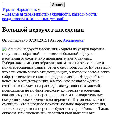
Термин Народность
»
«
Детальная характеристика брачности, разводимости,
рождаемости и жилищных условий…
Большой недоучет населения
Опубликовано
07.04.2015
|
Автор:
Arcaneseeker
В одном из уездов картина
получилась обратной — выявился большой недоучет
населения относительно предварительных данных.
Губернская комиссия обратила внимание на это явление и
поинтересовалась узнать, отчего оно произошло. Ей ответили,
что есть очень много отсутствующих, о которых весьма легко
собрать сведения из книг народонаселения. Но дело было
вовсе не в отсутствующих, а в том, что вознаграждение
счетчикам и суммы на расходы заведующих
и комиссий
исчислялись не по фактическому количеству населения,
оказавшемуся после переписи, а по тем предварительным
сведениям, какие имелись до переписи. В этой комиссии и
смекнули, что выгоднее показать больше народонаселения,
так как и средств на перепись будет отпущено больше. Таким
образом, при проведении переписи был выявлен ряд