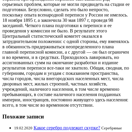
серьезных проблем, которые не могли предвидеть на стадии ее
подготовки. Безусловно, сделать это было непросто,
поскольку опыта всенародной переписи у России не имелось.
18 ноября 1895 г, а закончила 30 мая 1897 г, проведя 98
заседаний. Четкого плана подготовки к переписи и ее
проведения у комиссии не было. В результате этого
Центральный статистический комитет оказался в
затруднительном положении: с одной стороны, ему вменялось
в обязанность придерживаться неопределенного плана
главной переписной комисии, а с другой — он был ограничен
и во времени, и в средствах. Приходилось лавировать, но
ассигнованных сумм на окончание разработки и издание
результатов переписи все-таки не хватило. Общая, сводная, по
губерниям, городам и уездам с показанием пространства,
числа городов, числа внегородских населенных мест, числа
дворовых мест, жилых строений, частных хозяйств,
учреждений, наличного населения, в том числе временно
пребывающих, в составе наличного населения подданных
империи, иностранцев, постоянно живущего здесь населения:
всего, в том числе во временном отсутствии.
Похожие записи
Какое серебро подлежит скупке?
19.02.2020
Серебряные