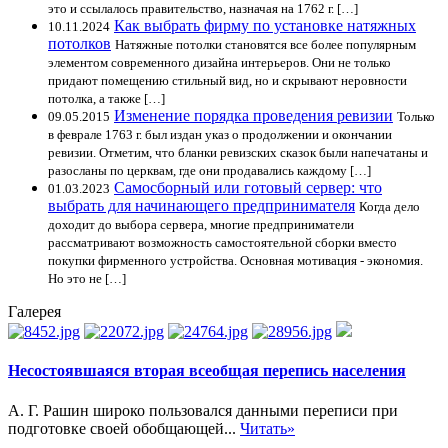
это и ссылалось правительство, назначая на 1762 г. […]
Как выбрать фирму по установке натяжных
10.11.2024
потолков
Натяжные потолки становятся все более популярным
элементом современного дизайна интерьеров. Они не только
придают помещению стильный вид, но и скрывают неровности
потолка, а также […]
Изменение порядка проведения ревизии
09.05.2015
Только
в феврале 1763 г. был издан указ о продолжении и окончании
ревизии. Отметим, что бланки ревизских сказок были напечатаны и
разосланы по церквам, где они продавались каждому […]
Самосборный или готовый сервер: что
01.03.2023
выбрать для начинающего предпринимателя
Когда дело
доходит до выбора сервера, многие предприниматели
рассматривают возможность самостоятельной сборки вместо
покупки фирменного устройства. Основная мотивация - экономия.
Но это не […]
Галерея
Несостоявшаяся вторая всеобщая перепись населения
А. Г. Рашин широко пользовался данными переписи при
подготовке своей обобщающей...
Читать»