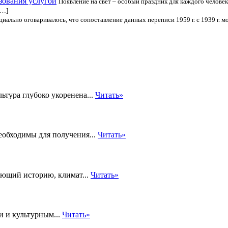
зования услугой
Появление на свет – особый праздник для каждого челове
[…]
иально оговаривалось, что сопоставление данных переписи 1959 г. с 1939 г. 
ьтура глубоко укоренена...
Читать»
еобходимы для получения...
Читать»
жающий историю, климат...
Читать»
и и культурным...
Читать»