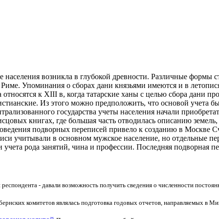
е населения возникла в глубокой древности. Различные формы с
Риме. Упоминания о сборах дани князьями имеются и в летопися
относятся к XIII в, когда татарские ханы с целью сбора дани пр
стианские. Из этого можно предположить, что основой учета бы
ентрализованного государства учеты населения начали приобрета
сцовых книгах, где большая часть отводилась описанию земель, 
оведения подворных переписей привело к созданию в Москве С
писи учитывали в основном мужское население, но отдельные пе
 учета рода занятий, чина и профессии. Последняя подворная пер
я респондента - давали возможность получить сведения о численности постоян
ернских комитетов являлась подготовка годовых отчетов, направляемых в Мин