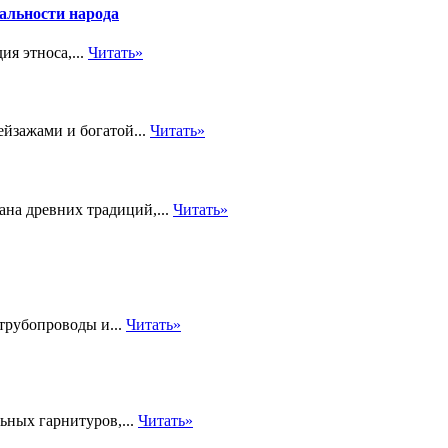
альности народа
я этноса,...
Читать»
йзажами и богатой...
Читать»
ана древних традиций,...
Читать»
трубопроводы и...
Читать»
ьных гарнитуров,...
Читать»