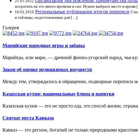
Организация дня рождения: преимущества поль
21.05.2022
потратить на это много времени и сил. Нужно выбрать место и время 
Региональные публикации итогов переписи
16.02.2016
Спец
и таблицы, подготовленные для […]
Галерея
Марийские народные игры и забавы
Марийцы, или мари, — древний финно-угорский народ, чья кул
Закон об оценке недвижимых имуществ
Между тем, утверждалось в обращении, подворные переписи н
Казахская кухня: национальные блюда и напитки
Казахская кухня — это не просто еда, это способ жизни, отра
Святые места Кавказа
Кавказ — это регион, богатый не только природными красотам