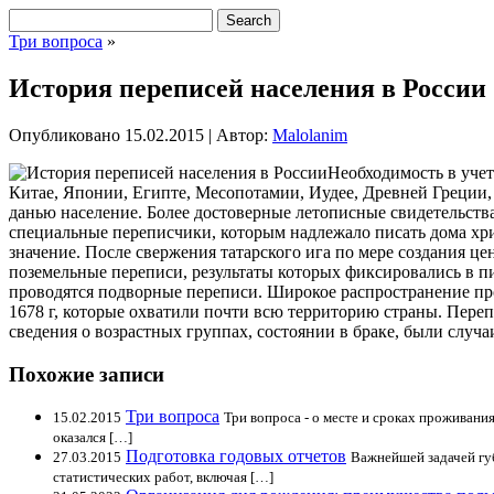
Три вопроса
»
История переписей населения в России
Опубликовано
15.02.2015
|
Автор:
Malolanim
Необходимость в учет
Китае, Японии, Египте, Месопотамии, Иудее, Древней Греции, 
данью население. Более достоверные летописные свидетельства 
специальные переписчики, которым надлежало писать дома хри
значение. После свержения татарского ига по мере создания ц
поземельные переписи, результаты которых фиксировались в пи
проводятся подворные переписи. Широкое распространение пр
1678 г, которые охватили почти всю территорию страны. Пере
сведения о возрастных группах, состоянии в браке, были случаи
Похожие записи
Три вопроса
15.02.2015
Три вопроса - о месте и сроках проживани
оказался […]
Подготовка годовых отчетов
27.03.2015
Важнейшей задачей губ
статистических работ, включая […]