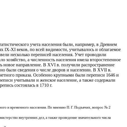
татистического учета населения были, например, в Древнем
х IX-XI веков, по всей видимости, учитывалось и облагаемое
овели
несколько переписей населения. Учет проводили
ло хозяйство, а численность населения имела второстепенное
ть новое направление. В XVI в. получили распространение
но были сведения о числе дворов и населении. В XVII в.
четного приказа. Особенно крупными были переписи 1646 и
реписи учитывали и женское население, а также содержали
епись состоялась в 1710 г.
ного и временного населения. По мнению П. Г. Подъячих, вопрос № 2
истерство внутренних дел, а также проведение значительного числа