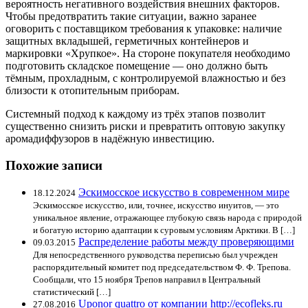
вероятность негативного воздействия внешних факторов.
Чтобы предотвратить такие ситуации, важно заранее
оговорить с поставщиком требования к упаковке: наличие
защитных вкладышей, герметичных контейнеров и
маркировки «Хрупкое». На стороне покупателя необходимо
подготовить складское помещение — оно должно быть
тёмным, прохладным, с контролируемой влажностью и без
близости к отопительным приборам.
Системный подход к каждому из трёх этапов позволит
существенно снизить риски и превратить оптовую закупку
аромадиффузоров в надёжную инвестицию.
Похожие записи
Эскимосское искусство в современном мире
18.12.2024
Эскимосское искусство, или, точнее, искусство инуитов, — это
уникальное явление, отражающее глубокую связь народа с природой
и богатую историю адаптации к суровым условиям Арктики. В […]
Распределение работы между проверяющими
09.03.2015
Для непосредственного руководства переписью был учрежден
распорядительный комитет под председательством Ф. Ф. Трепова.
Сообщали, что 15 ноября Трепов направил в Центральный
статистический […]
Uponor quattro от компании http://ecofleks.ru
27.08.2016