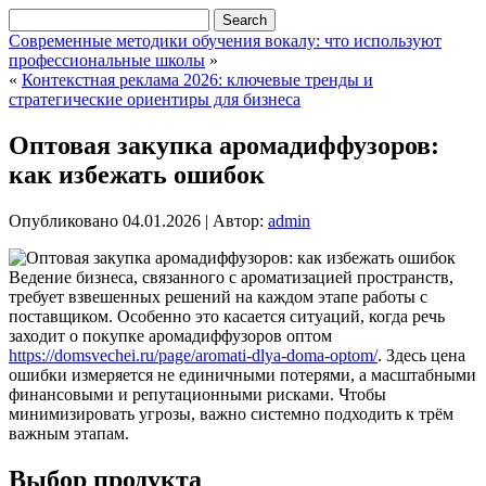
Современные методики обучения вокалу: что используют
профессиональные школы
»
«
Контекстная реклама 2026: ключевые тренды и
стратегические ориентиры для бизнеса
Оптовая закупка аромадиффузоров:
как избежать ошибок
Опубликовано
04.01.2026
|
Автор:
admin
Ведение бизнеса, связанного с ароматизацией пространств,
требует взвешенных решений на каждом этапе работы с
поставщиком. Особенно это касается ситуаций, когда речь
заходит о покупке аромадиффузоров оптом
https://domsvechei.ru/page/aromati-dlya-doma-optom/
. Здесь цена
ошибки измеряется не единичными потерями, а масштабными
финансовыми и репутационными рисками. Чтобы
минимизировать угрозы, важно системно подходить к трём
важным этапам.
Выбор продукта