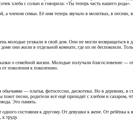
очек хлеба с солью и говорила: «Ты теперь часть нашего рода».
, а членом семьи. Её имя теперь звучало в молитвах, в песнях,
ень молодые уезжали в свой дом. Они не могли возвращаться в 
 доме они жили в отдельной комнате, где их не беспокоили. То
сказки о семейной жизни. Молодые получали благословение — от 
 от поколения к поколению.
обычаями — платья, фотосессии, дискотеки. Но в деревнях, в ст
оют песни, родители всё ещё приходят с хлебом и сахаром, чт
мода. Это память.
т одного состояния к другому. От девушки к жене. От ребёнка к 
 к труду.