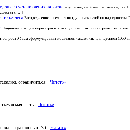
дующего установления налогов
Безусловно, это были частные случаи. П
ущества с […]
 и побочным
Распределение населения по группам занятий по народностям. 
и
Национальные диаспоры играют заметную и многогранную роль в экономике Р
ь вопроса 9 была сформулирована в основном так же, как при переписи 1959 г.
тарались ограничиться...
Читать»
отъемлемая часть...
Читать»
риала тратилось от 30...
Читать»