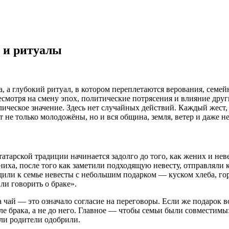
 и ритуалы
а, а глубокий ритуал, в котором переплетаются верования, семе
есмотря на смену эпох, политические потрясения и влияние дру
ческое значение. Здесь нет случайных действий. Каждый жест, 
т не только молодожёны, но и вся община, земля, ветер и даже н
татарской традиции начинается задолго до того, как жених и не
ениха, после того как заметили подходящую невесту, отправляли
и к семье невесты с небольшим подарком — куском хлеба, горс
ли говорить о браке».
 чай — это означало согласие на переговоры. Если же подарок в
е брака, а не до него. Главное — чтобы семьи были совместимы
сли родители одобрили.