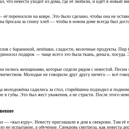
, что невеста уходит из дома, где её любили, и идёт в новый 
 её переносили на ковре. Это было сделано, чтобы она не остави
 она бросала за спину хлеб — чтобы в новом доме всегда был дост
лов с бараниной, лепёшки, сладости, молочные продукты. Пир б
приносил подарок — чаще всего это была ткань, деньги, посуда.
ни пелись женщинами, которые сидели рядом с невестой. Песни б
евичеством. Молодые не говорили друг другу ничего — всё гово
 молодожёны садились за стол, старейшина подходил и поднима
 в губы. Это был жест уважения, а не страсти. После этого нев
вение
— «кыз күрү». Невесту приглашали в дом к свекрови. Там её пр
ыло не испытание, а обучение. Свекровь смотрела, как невеста д