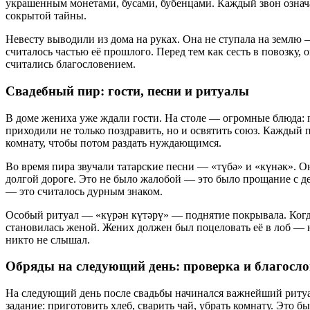
украшенным монетами, бусами, бубенцами. Каждый звон означал
сокрытой тайны.
Невесту выводили из дома на руках. Она не ступала на землю —
считалось частью её прошлого. Перед тем как сесть в повозку,
считались благословением.
Свадебный пир: гости, песни и ритуалы
В доме жениха уже ждали гости. На столе — огромные блюда: п
приходили не только поздравить, но и освятить союз. Каждый 
комнату, чтобы потом раздать нуждающимся.
Во время пира звучали татарские песни — «түбә» и «күнәк». О
долгой дороге. Это не было жалобой — это было прощание с д
— это считалось дурным знаком.
Особый ритуал — «күрән күтәрү» — поднятие покрывала. Когда
становилась женой. Жених должен был поцеловать её в лоб — не
никто не слышал.
Обряды на следующий день: проверка и благосло
На следующий день после свадьбы начинался важнейший ритуал 
задание: приготовить хлеб, сварить чай, убрать комнату. Это б