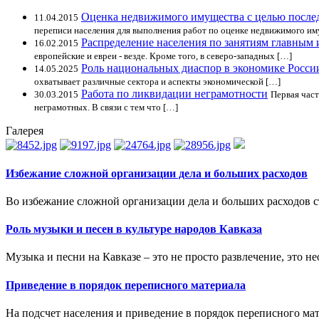
Оценка недвижимого имущества с целью после
11.04.2015
переписи населения для выполнения работ по оценке недвижимого им
Распределение населения по занятиям главным
16.02.2015
европейские и евреи - везде. Кроме того, в северо-западных […]
Роль национальных диаспор в экономике Росси
14.05.2025
охватывает различные сектора и аспекты экономической […]
Работа по ликвидации неграмотности
30.03.2015
Первая част
неграмотных. В связи с тем что […]
Галерея
Избежание сложной организации дела и больших расходов
Во избежание сложной организации дела и больших расходов с
Роль музыки и песен в культуре народов Кавказа
Музыка и песни на Кавказе – это не просто развлечение, это не
Приведение в порядок переписного материала
На подсчет населения и приведение в порядок переписного мате