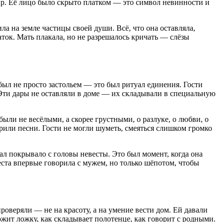
мир. Её лицо было скрыто платком — это символ невинности и
ла на земле частицы своей души. Всё, что она оставляла,
аток. Мать плакала, но не разрешалось кричать — слёзы
ыл не просто застольем — это был ритуал единения. Гости
 Эти дары не оставляли в доме — их складывали в специальную
ыли не весёлыми, а скорее грустными, о разлуке, о любви, о
рили песни. Гости не могли шуметь, смеяться слишком громко
л покрывало с головы невесты. Это был момент, когда она
еста впервые говорила с мужем, но только шёпотом, чтобы
оверяли — не на красоту, а на умение вести дом. Ей давали
ержит ложку, как складывает полотенце, как говорит с родными.