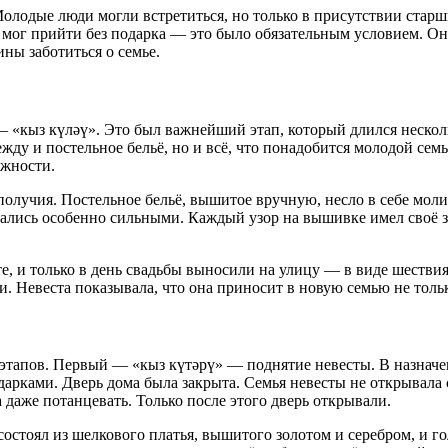
Молодые люди могли встретиться, но только в присутствии ста
е мог прийти без подарка — это было обязательным условием. Он
ы заботиться о семье.
— «кыз күләү». Это был важнейший этап, который длился несколь
жду и постельное бельё, но и всё, что понадобится молодой сем
ежности.
олучия. Постельное бельё, вышитое вручную, несло в себе мол
тались особенно сильными. Каждый узор на вышивке имел своё 
е, и только в день свадьбы выносили на улицу — в виде шествия
. Невеста показывала, что она приносит в новую семью не только 
х этапов. Первый — «кыз күтәрү» — поднятие невесты. В назнач
дарками. Дверь дома была закрыта. Семья невесты не открывала
 даже потанцевать. Только после этого дверь открывали.
остоял из шелкового платья, вышитого золотом и серебром, и 