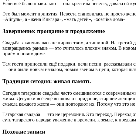
Если всё было правильно — она крестила невесту, давала ей кус
Это был момент принятия. Невеста становилась не просто женой
«Айгуль», а «жена Ильгара», «мать детей», «хозяйка дома».
Завершение: прощание и продолжение
Свадьба заканчивалась не пиршеством, а тишиной. На третий д
возвращались раньше — это считалось плохим знаком. В новом
приём в новом доме.
Там гости приносили ещё подарки, пели песни, рассказывали 
— они были новым началом, новым звеном в цепи, которая шла
Традиции сегодня: живая память
Сегодня татарские свадьбы часто смешиваются с современными 
живы. Девушки всё ещё вышивают приданое, старшие женщины п
смысла каждого жеста — они повторяют их. Потому что это не 
Татарская свадьба — это не церемония. Это переход. Переход о
суть татарского народа: уважение к времени, к земле, к предкам,
Похожие записи