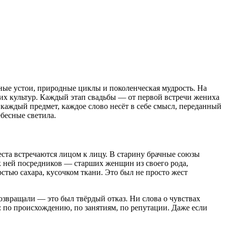
йные устои, природные циклы и поколенческая мудрость. На
гих культур. Каждый этап свадьбы — от первой встречи жениха
каждый предмет, каждое слово несёт в себе смысл, переданный
ебесные светила.
веста встречаются лицом к лицу. В старину брачные союзы
 к ней посредников — старших женщин из своего рода,
тью сахара, кусочком ткани. Это был не просто жест
озвращали — это был твёрдый отказ. Ни слова о чувствах
: по происхождению, по занятиям, по репутации. Даже если