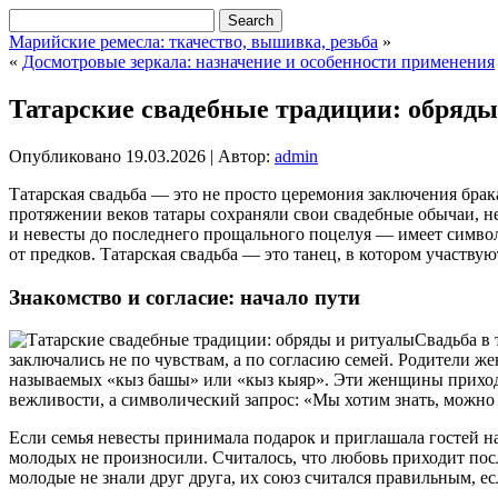
Марийские ремесла: ткачество, вышивка, резьба
»
«
Досмотровые зеркала: назначение и особенности применения
Татарские свадебные традиции: обряды
Опубликовано
19.03.2026
|
Автор:
admin
Татарская свадьба — это не просто церемония заключения брак
протяжении веков татары сохраняли свои свадебные обычаи, н
и невесты до последнего прощального поцелуя — имеет символи
от предков. Татарская свадьба — это танец, в котором участвую
Знакомство и согласие: начало пути
Свадьба в 
заключались не по чувствам, а по согласию семей. Родители ж
называемых «кыз башы» или «кыз кыяр». Эти женщины приходил
вежливости, а символический запрос: «Мы хотим знать, можно 
Если семья невесты принимала подарок и приглашала гостей на
молодых не произносили. Считалось, что любовь приходит посл
молодые не знали друг друга, их союз считался правильным, е