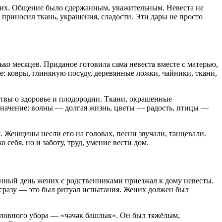
рших. Общение было сдержанным, уважительным. Невеста не
 приносил ткань, украшения, сладости. Эти дары не просто
ко месяцев. Приданое готовила сама невеста вместе с матерью,
ье: ковры, глиняную посуду, деревянные ложки, чайники, ткани,
итвы о здоровье и плодородии. Ткани, окрашенные
значение: волны — долгая жизнь, цветы — радость, птицы —
. Женщины несли его на головах, песни звучали, танцевали.
себя, но и заботу, труд, умение вести дом.
енный день жених с родственниками приезжал к дому невесты.
 сразу — это был ритуал испытания. Жених должен был
головного убора — «чәчәк башлык». Он был тяжёлым,