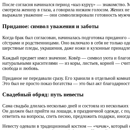
После согласия начинался период «кыз күрүү» — знакомство. 
смотрела жениху в глаза, а говорила низким голосом. Жених н
выражали уважение — они символизировали готовность мужчин
Приданое: символ уважения и заботы
Когда брак был согласован, начиналась подготовка приданого 
сёстрами и родственницами. Оно включало в себя не только оде
шерстяные пледы, украшения, даже ножи и кухонные принадл
Каждый предмет имел значение. Ковёр — символ уюта и благоп
натуральными красителями — из коры, листьев, корней — счи
свобода и любовь.
Приданое не передавали сразу. Его хранили в отдельной комнат
Это был не просто показ богатства — это был акт благодарности
Свадебный обряд: путь невесты
Сама свадьба длилась несколько дней и состояла из нескольки
Он должен был прийти на лошади, в праздничной одежде, с по
ответить на вопросы, спеть песню, предложить подарки, иногда
Невесту одевали в традиционный костюм — «чәчәк», который с