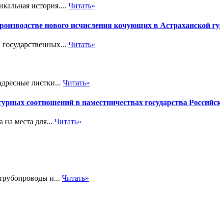
икальная история....
Читать»
производстве нового исчисления кочующих в Астраханской 
 государственных...
Читать»
дресные листки...
Читать»
турных соотношений в наместничествах государства Российс
 на места для...
Читать»
трубопроводы и...
Читать»