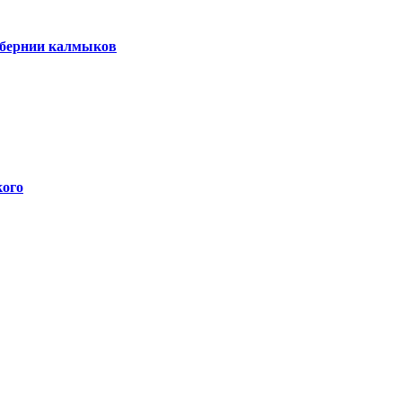
губернии калмыков
кого