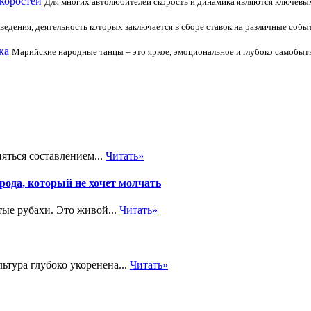
коростей
Для многих автолюбителей скорость и динамика являются ключевы
аведения, деятельность которых заключается в сборе ставок на различные соб
ка
Марийские народные танцы – это яркое, эмоциональное и глубоко самобыт
яться составлением...
Читать»
рода, который не хочет молчать
ые рубахи. Это живой...
Читать»
ьтура глубоко укоренена...
Читать»