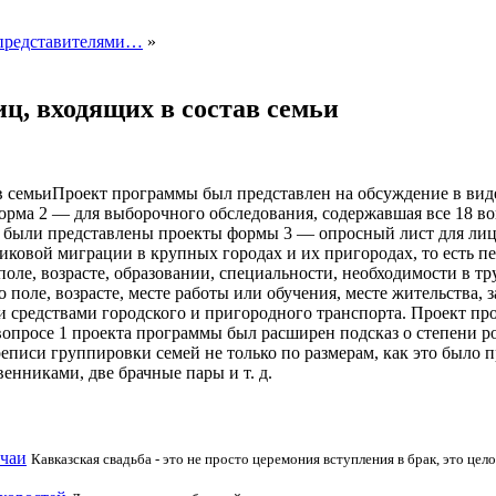
и представителями…
»
иц, входящих в состав семьи
Проект программы был представлен на обсуждение в вид
форма 2 — для выборочного обследования, содержавшая все 18 
в были представлены проекты
формы 3 — опросный лист для лиц 
иковой миграции в крупных городах и их пригородах, то есть пе
 поле, возрасте, образовании, специальности, необходимости в 
 поле, возрасте, месте работы или обучения, месте жительства, 
ии средствами городского и пригородного транспорта. Проект п
просе 1 проекта программы был расширен подсказ о степени род
еписи группировки семей не только по размерам, как это было пр
твенниками, две брачные пары и т. д.
ычаи
Кавказская свадьба - это не просто церемония вступления в брак, это ц