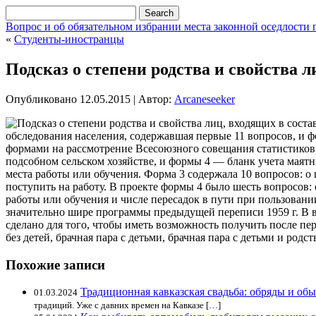
Вопрос и об обязательном избрании места законной оседлост
«
Студенты-иностранцы
Подсказ о степени родства и свойства л
Опубликовано
12.05.2015
|
Автор:
Arcaneseeker
обследования населения, содержавшая первые 11 вопросов, и 
формами на рассмотрение Всесоюзного совещания статистико
подсобном сельском хозяйстве, и формы 4 — бланк учета маятн
места работы или обучения. Форма 3 содержала 10 вопросов: о
поступить на работу. В проекте формы 4 было шесть вопросов: о
работы или обучения и числе пересадок в пути при пользован
значительно шире программы предыдущей переписи 1959 г. В во
сделано для того, чтобы иметь возможность получить после пер
без детей, брачная пара с детьми, брачная пара с детьми и родс
Похожие записи
Традиционная кавказская свадьба: обряды и об
01.03.2024
традиций. Уже с давних времен на Кавказе […]