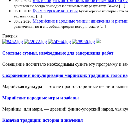
Как выбирать автомобиль любителям высоких с
05.04.2024
двигателя не всегда приводит к оптимальному результату. Важно […]
Букмекерские конторы
05.10.2016
Букмекерские конторы - это з
тех или иных […]
Марийские народные танцы: движения и ритми
06.02.2026
развлечения, но и способом передачи исторического […]
Галерея
Сметные суммы, необходимые для завершения работ
Совещание посчитало необходимым сузить эту программу и зан
Сохранение и популяризация марийских традиций: голос на
Марийская культура — это не просто старинные песни и вышит
Марийские народные игры и забавы
Марийцы, или мари, — древний финно-угорский народ, чья кул
Казачьи традиции: история и значения