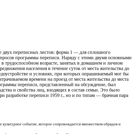
е двух переписных листов: форма 1 — для сплошного
вопросов программы переписи. Наряду с этими двумя основными
в трудоспособном возрасте, занятых в домашнем и личном
редвижения населения в течение суток от места жительства до
трудоустройстве и условиях, при которых опрашиваемый мог бы
затрачиваемом времени на проезд от места жительства до места
рограммы переписи, представленный на обсуждение, был
ства и свойства лиц, входящих в состав семьи. Это было
и разработке переписи 1959 г., но и по типам — брачная пара
елое культурное событие, которое сопровождается множеством обрядов и