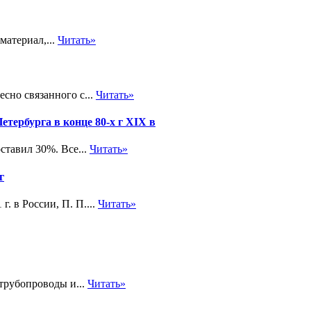
материал,...
Читать»
сно связанного с...
Читать»
тербурга в конце 80-х г XIX в
оставил 30%. Все...
Читать»
г
г. в России, П. П....
Читать»
трубопроводы и...
Читать»