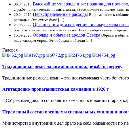
Высочайше утвержденные правила для произво
06.04.2015
службе по назначению правительства, 3) все нижние воинские чины, 
Нераспределенные расходы
20.04.2015
В примечании к таблице
расходы». Эта сумма была […]
Организация дня рождения: преимущества поль
21.05.2022
потратить на это много времени и сил. Нужно выбрать место и время 
Обряды и обычаи народов Севера
15.09.2023
Обряды и обычаи
окружающим миром. Эти обряды и обычаи […]
Галерея
Традиционные ремесла коми: вышивка, резьба по дереву
Традиционные ремесла коми – это неотъемлемая часть богатого
Агитационно-пропагандистская кампания в 1926 г
ЦСУ рекомендовало составлять схемы на основании старых кар
Переменный состав военных и специальных училищ и шко
Министерство внутренних дел брало на себя обязанности по п