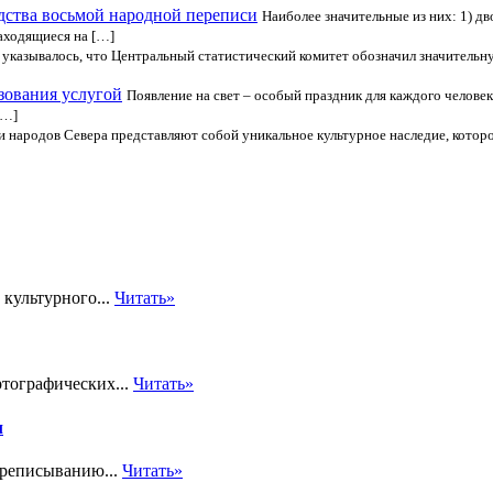
дства восьмой народной переписи
Наиболее значительные из них: 1) дв
находящиеся на […]
 указывалось, что Центральный статистический комитет обозначил значитель
зования услугой
Появление на свет – особый праздник для каждого челове
[…]
 народов Севера представляют собой уникальное культурное наследие, котор
 культурного...
Читать»
тографических...
Читать»
л
ереписыванию...
Читать»