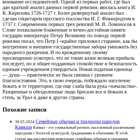
внимание исследователей. Одной из первых работ, где был
дан краткий анализ данных первой ревизии, явилась книга И.
К. Кирилова 1726-1727 г. Более развернутый анализ был
сделан секретарем прусского посольства И. Г. Фоккеродтом в
1737 г. Современник первых трех ревизий М. В. Ломоносов в
Слове похвальном блаженные и вечно-достойная памяти
государю императору Петру Великому по поводу первой
ревизии писал, что Петр I «крайне приложил старание, как бы
внутренние и внешние государственные заборы умножить без
народного разорения. И по врожденному своему
просвещению усмотрел, что не токмо казне великая прибыль
последует, но и общее подданных спокойствие и безопасность
единым учреждением утвердиться. Новая податная единица
— душа — практически не была связана с уровнем
благосостояния. Это, в свою очередь, побуждало население
бежать в те территории, где еще слаба была рука «начальства».
Разоренные и обездоленные люди бросали все и бежали в
степь, за Урал и даже в другие страны.
Похожие записи
Семейные обычаи и традиции народов
30.05.2024
Кавказа
Кавказ - это уникальный регион, населенный различными
народами с богатой культурой, традициями и обычаями. В этой
статье мы рассмотрим некоторые семейные обычаи и традиции