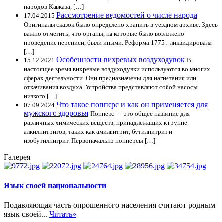
народов Кавказа, […]
Рассмотрение ведомостей о числе народа
17.04.2015
Оригиналы сказок было определено хранить в уездном архиве. Здесь
важно отметить, что органы, на которые было возложено
проведение переписи, были иными. Реформа 1775 г ликвидировала
[…]
Особенности вихревых воздуходувок
15.12.2021
В
настоящее время вихревые воздуходувки используются во многих
сферах деятельности. Они предназначены для нагнетания или
откачивания воздуха. Устройства представляют собой насосы
низкого […]
Что такое попперс и как он применяется для
07.09.2024
мужского здоровья
Попперс — это общее название для
различных химических веществ, принадлежащих к группе
алкилнитритов, таких как амилнитрит, бутилнитрит и
изобутилнитрит. Первоначально попперсы […]
Галерея
Язык своей национальности
Подавляющая часть опрошенного населения считают родным
язык своей...
Читать»