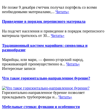
Не позже 9 декабря счетчик получал портфель со всеми
необходимыми материалами,...
Читать»
Приведение в порядок переписного материала
На подсчет населения и приведение в порядок переписного
материала тратилось от 30...
Читать»
Традиционный костюм марийцев: символика и
разнообразие
Марийцы, или мари, — финно-угорский народ,
проживающий преимущественно в...
Читать»
Интересные записи
Что такое горизонтально-направленное бурение?
Горизонтально-направленное бурение позволяет
прокладывать трубопроводы и...
Читать»
Мебельные стенки: функции и особенности