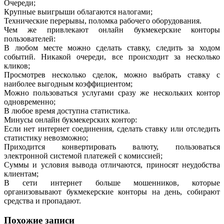
Очереди;
Крупные выигрыши облагаются налогами;
Технические перерывы, поломка рабочего оборудования.
Чем же привлекают онлайн букмекерские конторы
пользователей:
В любом месте можно сделать ставку, следить за ходом
событий. Никакой очереди, все происходит за несколько
кликов;
Просмотрев несколько сделок, можно выбрать ставку с
наиболее выгодным коэффициентом;
Можно пользоваться услугами сразу же нескольких контор
одновременно;
В любое время доступна статистика.
Минусы онлайн букмекерских контор:
Если нет интернет соединения, сделать ставку или отследить
статистику невозможно;
Приходится конвертировать валюту, пользоваться
электронной системой платежей с комиссией;
Суммы и условия вывода отличаются, приносят неудобства
клиентам;
В сети интернет больше мошенников, которые
организовывают букмекерские конторы на день, собирают
средства и пропадают.
Похожие записи