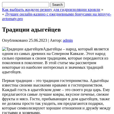
Как выбрать жидкую резину для гидроизоляции кровли
»
«
Лучшее онлайн-казино с ежедневными бонусами на igrovye-
avtomaty.pro
Традиции адыгейцев
Опубликовано
25.06.2023
|
Автор:
admin
Адыгейцы – народ, который является
одним из самых древних на Северном Кавказе. Этот народ
сильно привязан к своим традициям, которые передаются из
поколения в поколение. В этой статье мы рассмотрим
некоторые из наиболее интересных и значимых традиций
адыгейцев.
Первая традиция – это традиция гостеприимства. Адыгейцы
известны своими высокими нравами и гостеприимством.
Каждый гость в адыгейском доме – это своего рода царь. Ему
предлагаются самые лучшие ковры, вкусное печенье, свежие
фрукты и мясо. Гости, прибывающие в дом адыгейцев, также
не должны просто так уходить, им предлагаются подарки,
которые символизируют хорошие отношения и дружбу между
гостьями и хозяевами.