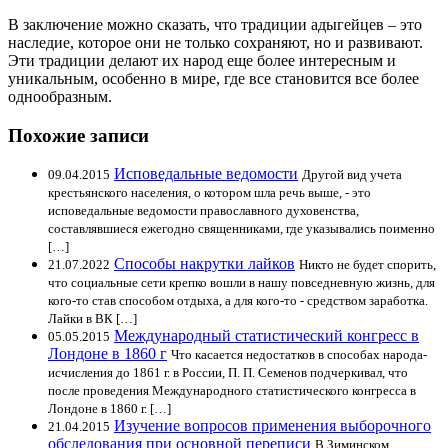
В заключение можно сказать, что традиции адыгейцев – это
наследие, которое они не только сохраняют, но и развивают.
Эти традиции делают их народ еще более интересным и
уникальным, особенно в мире, где все становится все более
однообразным.
Похожие записи
Исповедальные ведомости
09.04.2015
Другой вид учета
крестьянского населения, о котором шла речь выше, - это
исповедальные ведомости православного духовенства,
составлявшиеся ежегодно священниками, где указывались поименно
[…]
Способы накрутки лайков
21.07.2022
Никто не будет спорить,
что социальные сети крепко вошли в нашу повседневную жизнь, для
кого-то став способом отдыха, а для кого-то - средством заработка.
Лайки в ВК […]
Международный статистический конгресс в
05.05.2015
Лондоне в 1860 г
Что касается недостатков в способах народа-
исчисления до 1861 г. в России, П. П. Семенов подчеркивал, что
после проведения Международного статистического конгресса в
Лондоне в 1860 г. […]
Изучение вопросов применения выборочного
21.04.2015
обследования при основной переписи
В Зиминском,