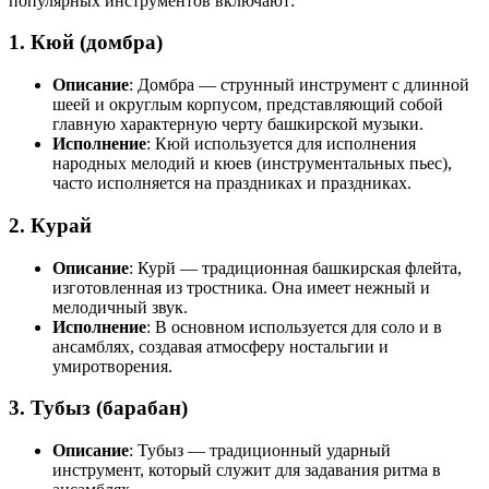
популярных инструментов включают:
1. Кюй (домбра)
Описание
: Домбра — струнный инструмент с длинной
шеей и округлым корпусом, представляющий собой
главную характерную черту башкирской музыки.
Исполнение
: Кюй используется для исполнения
народных мелодий и кюев (инструментальных пьес),
часто исполняется на праздниках и праздниках.
2. Курай
Описание
: Курй — традиционная башкирская флейта,
изготовленная из тростника. Она имеет нежный и
мелодичный звук.
Исполнение
: В основном используется для соло и в
ансамблях, создавая атмосферу ностальгии и
умиротворения.
3. Тубыз (барабан)
Описание
: Тубыз — традиционный ударный
инструмент, который служит для задавания ритма в