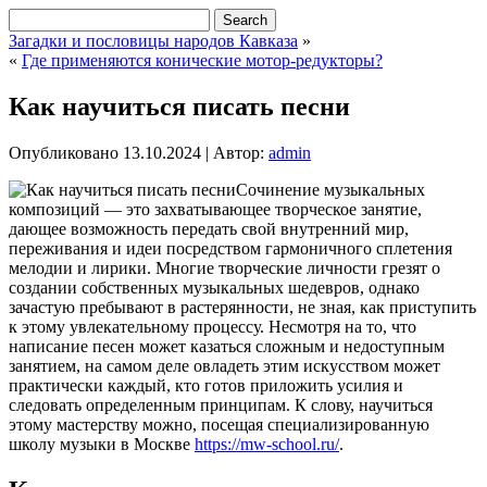
Загадки и пословицы народов Кавказа
»
«
Где применяются конические мотор-редукторы?
Как научиться писать песни
Опубликовано
13.10.2024
|
Автор:
admin
Сочинение музыкальных
композиций — это захватывающее творческое занятие,
дающее возможность передать свой внутренний мир,
переживания и идеи посредством гармоничного сплетения
мелодии и лирики. Многие творческие личности грезят о
создании собственных музыкальных шедевров, однако
зачастую пребывают в растерянности, не зная, как приступить
к этому увлекательному процессу. Несмотря на то, что
написание песен может казаться сложным и недоступным
занятием, на самом деле овладеть этим искусством может
практически каждый, кто готов приложить усилия и
следовать определенным принципам. К слову, научиться
этому мастерству можно, посещая специализированную
школу музыки в Москве
https://mw-school.ru/
.