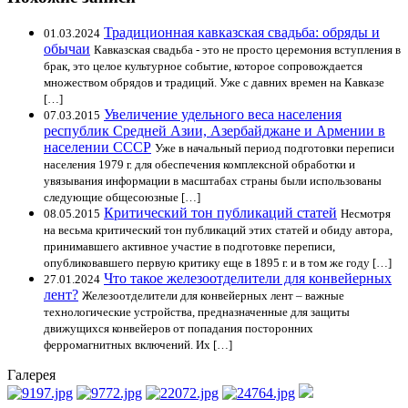
Традиционная кавказская свадьба: обряды и
01.03.2024
обычаи
Кавказская свадьба - это не просто церемония вступления в
брак, это целое культурное событие, которое сопровождается
множеством обрядов и традиций. Уже с давних времен на Кавказе
[…]
Увеличение удельного веса населения
07.03.2015
республик Средней Азии, Азербайджане и Армении в
населении СССР
Уже в начальный период подготовки переписи
населения 1979 г. для обеспечения комплексной обработки и
увязывания информации в масштабах страны были использованы
следующие общесоюзные […]
Критический тон публикаций статей
08.05.2015
Несмотря
на весьма критический тон публикаций этих статей и обиду автора,
принимавшего активное участие в подготовке переписи,
опубликовавшего первую критику еще в 1895 г. и в том же году […]
Что такое железоотделители для конвейерных
27.01.2024
лент?
Железоотделители для конвейерных лент – важные
технологические устройства, предназначенные для защиты
движущихся конвейеров от попадания посторонних
ферромагнитных включений. Их […]
Галерея