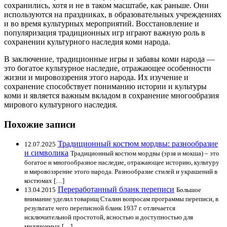
сохранились, хотя и не в таком масштабе, как раньше. Они
используются на праздниках, в образовательных учреждениях
и во время культурных мероприятий. Восстановление и
популяризация традиционных игр играют важную роль в
сохранении культурного наследия коми народа.
В заключение, традиционные игры и забавы коми народа —
это богатое культурное наследие, отражающее особенности
жизни и мировоззрения этого народа. Их изучение и
сохранение способствует пониманию истории и культуры
коми и является важным вкладом в сохранение многообразия
мирового культурного наследия.
Похожие записи
Традиционный костюм мордвы: разнообразие
12.07.2025
и символика
Традиционный костюм мордвы (эрзя и мокша) – это
богатое и многообразное наследие, отражающее историю, культуру
и мировоззрение этого народа. Разнообразие стилей и украшений в
костюмах […]
Переработанный бланк переписи
13.04.2015
Большое
внимание уделил товарищ Сталин вопросам программы переписи, в
результате чего переписной бланк 1937 г. отличается
исключительной простотой, ясностью и доступностью для
миллионных […]