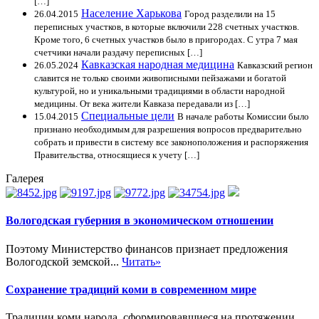
[…]
Население Харькова
26.04.2015
Город разделили на 15
переписных участков, в которые включили 228 счетных участков.
Кроме того, 6 счетных участков было в пригородах. С утра 7 мая
счетчики начали раздачу переписных […]
Кавказская народная медицина
26.05.2024
Кавказский регион
славится не только своими живописными пейзажами и богатой
культурой, но и уникальными традициями в области народной
медицины. От века жители Кавказа передавали из […]
Специальные цели
15.04.2015
В начале работы Комиссии было
признано необходимым для разрешения вопросов предварительно
собрать и привести в систему все законоположения и распоряжения
Правительства, относящиеся к учету […]
Галерея
Вологодская губерния в экономическом отношении
Поэтому Министерство финансов признает предложения
Вологодской земской...
Читать»
Сохранение традиций коми в современном мире
Традиции коми народа, сформировавшиеся на протяжении