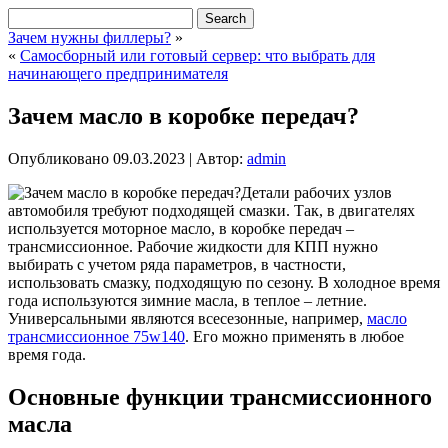
Зачем нужны филлеры?
»
«
Самосборный или готовый сервер: что выбрать для
начинающего предпринимателя
Зачем масло в коробке передач?
Опубликовано
09.03.2023
|
Автор:
admin
Детали рабочих узлов
автомобиля требуют подходящей смазки. Так, в двигателях
используется моторное масло, в коробке передач –
трансмиссионное. Рабочие жидкости для КПП нужно
выбирать с учетом ряда параметров, в частности,
использовать смазку, подходящую по сезону. В холодное время
года используются зимние масла, в теплое – летние.
Универсальными являются всесезонные, например,
масло
трансмиссионное 75w140
. Его можно применять в любое
время года.
Основные функции трансмиссионного
масла