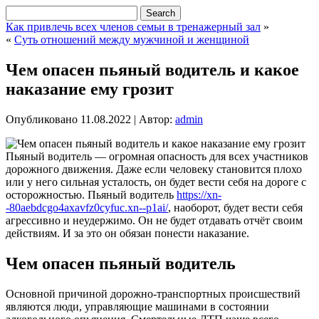
Как привлечь всех членов семьи в тренажерный зал
»
«
Суть отношений между мужчиной и женщиной
Чем опасен пьяный водитель и какое
наказание ему грозит
Опубликовано
11.08.2022
|
Автор:
admin
Пьяный водитель — огромная опасность для всех участников
дорожного движения. Даже если человеку становится плохо
или у него сильная усталость, он будет вести себя на дороге с
осторожностью. Пьяный водитель
https://xn-
-80aebdcgo4axavfz0cyfuc.xn--p1ai/
, наоборот, будет вести себя
агрессивно и неудержимо. Он не будет отдавать отчёт своим
действиям. И за это он обязан понести наказание.
Чем опасен пьяный водитель
Основной причиной дорожно-транспортных происшествий
являются люди, управляющие машинами в состоянии