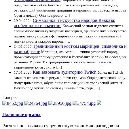
представляют собой богатый пласт этнографического наследия,
отражающий уникальные традиции и верования мордовского народа
(эрзя и мокша). Они не просто […]
Символика и искусство народов Кавказа:
29.04.2024
особенности и значение
Кавказский регион издревле славится
своим многоликим культурным наследием, где символика и искусство
играют важную роль в формировании и выражении национальной
идентичности каждого народа. […]
Традиционный костюм марийцев: символика и
24.01.2026
разнообразие
Марийцы, или мари, — финно-угорский народ,
проживающий преимущественно в Республике Марий Эл и соседних
регионах России. Их традиционный костюм является ярким
выражением культурного […]
Как завоевать аудиторию Twitch
17.01.2025
Успех на Twitch
зависит от качества и регулярности стримов. Определите свою нишу:
популярные игры, обучающие трансляции или творческий контент.
Важно предложить зрителям уникальность, будь […]
Галерея
Плановые органы
Расчеты показывали существенную экономию расходов на