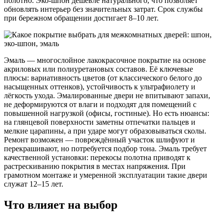
полотно. Эко-шпон дешевле натурального, что позволяет
обновлять интерьер без значительных затрат. Срок службы
при бережном обращении достигает 8–10 лет.
Эмаль — многослойное лакокрасочное покрытие на основе
акриловых или полиуретановых составов. Её ключевые
плюсы: вариативность цветов (от классического белого до
насыщенных оттенков), устойчивость к ультрафиолету и
лёгкость ухода. Эмалированные двери не впитывают запахи,
не деформируются от влаги и подходят для помещений с
повышенной нагрузкой (офисы, гостиные). Но есть нюансы:
на глянцевой поверхности заметны отпечатки пальцев и
мелкие царапины, а при ударе могут образовываться сколы.
Ремонт возможен — повреждённый участок шлифуют и
перекрашивают, но потребуется подбор тона. Эмаль требует
качественной установки: перекосы полотна приводят к
растрескиванию покрытия в местах напряжения. При
грамотном монтаже и умеренной эксплуатации такие двери
служат 12–15 лет.
Что влияет на выбор