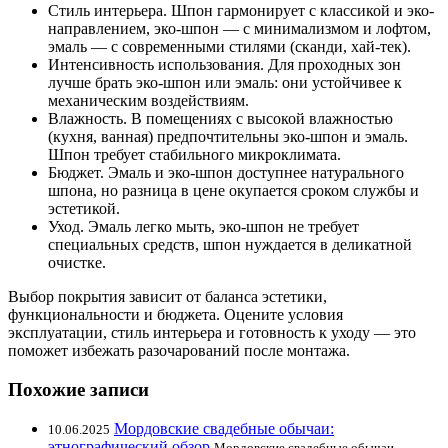
Стиль интерьера. Шпон гармонирует с классикой и эко-
направлением, эко-шпон — с минимализмом и лофтом,
эмаль — с современными стилями (сканди, хай-тек).
Интенсивность использования. Для проходных зон
лучше брать эко-шпон или эмаль: они устойчивее к
механическим воздействиям.
Влажность. В помещениях с высокой влажностью
(кухня, ванная) предпочтительны эко-шпон и эмаль.
Шпон требует стабильного микроклимата.
Бюджет. Эмаль и эко-шпон доступнее натурального
шпона, но разница в цене окупается сроком службы и
эстетикой.
Уход. Эмаль легко мыть, эко-шпон не требует
специальных средств, шпон нуждается в деликатной
очистке.
Выбор покрытия зависит от баланса эстетики,
функциональности и бюджета. Оцените условия
эксплуатации, стиль интерьера и готовность к уходу — это
поможет избежать разочарований после монтажа.
Похожие записи
Мордовские свадебные обычаи:
10.06.2025
этнографический обзор
Мордовские свадебные обычаи