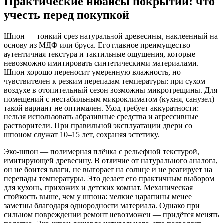
Практические нюансы покрытий: что
учесть перед покупкой
Шпон — тонкий срез натуральной древесины, наклеенный на
основу из МДФ или бруса. Его главное преимущество —
аутентичная текстура и тактильные ощущения, которые
невозможно имитировать синтетическими материалами.
Шпон хорошо переносит умеренную влажность, но
чувствителен к резким перепадам температуры: при сухом
воздухе в отопительный сезон возможны микротрещины. Для
помещений с нестабильным микроклиматом (кухня, санузел)
такой вариант не оптимален. Уход требует аккуратности:
нельзя использовать абразивные средства и агрессивные
растворители. При правильной эксплуатации двери со
шпоном служат 10–15 лет, сохраняя эстетику.
Эко-шпон — полимерная плёнка с рельефной текстурой,
имитирующей древесину. В отличие от натурального аналога,
он не боится влаги, не выгорает на солнце и не реагирует на
перепады температуры. Это делает его практичным выбором
для кухонь, прихожих и детских комнат. Механическая
стойкость выше, чем у шпона: мелкие царапины менее
заметны благодаря однородности материала. Однако при
сильном повреждении ремонт невозможен — придётся менять